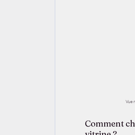
Vue r
Comment choi
vitrine ?