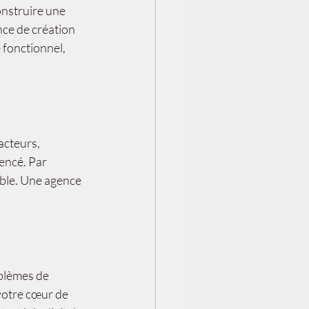
onstruire une 
nce de création 
 fonctionnel, 
acteurs, 
rencé. Par 
ble. Une agence 
blèmes de 
votre cœur de 