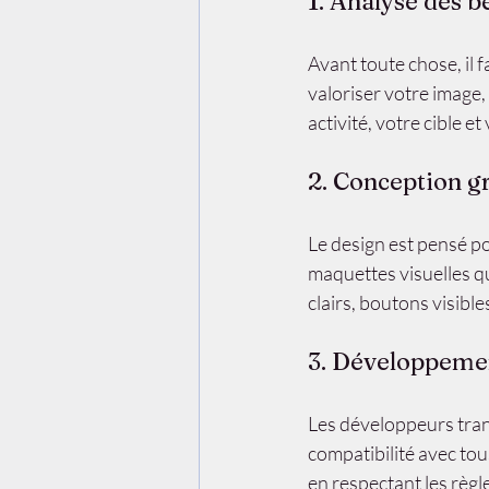
1. Analyse des b
Avant toute chose, il f
valoriser votre image
activité, votre cible e
2. Conception 
Le design est pensé po
maquettes visuelles q
clairs, boutons visibl
3. Développemen
Les développeurs trans
compatibilité avec tous
en respectant les règl