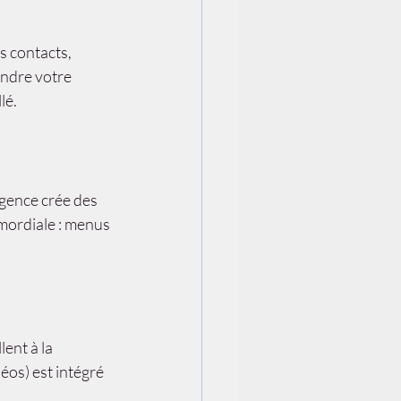
s contacts, 
ndre votre 
lé.
agence crée des 
mordiale : menus 
ent à la 
éos) est intégré 