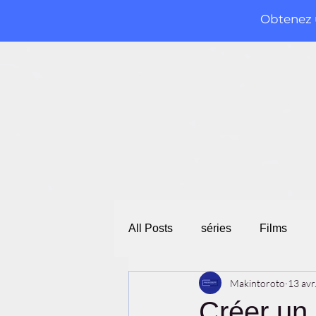
Obtenez u
All Posts
séries
Films
Makintoroto
13 avr
Créer un 