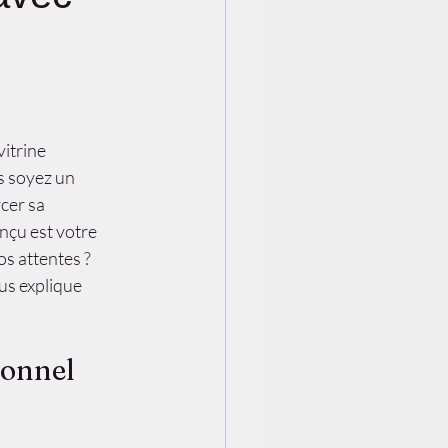
itrine 
s soyez un 
cer sa 
nçu est votre 
s attentes ? 
us explique 
ionnel 