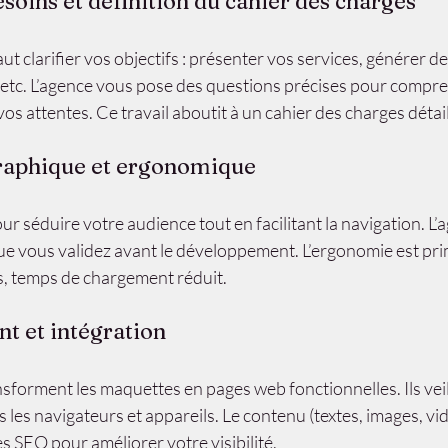
esoins et définition du cahier des charges
aut clarifier vos objectifs : présenter vos services, générer de
, etc. L’agence vous pose des questions précises pour compre
t vos attentes. Ce travail aboutit à un cahier des charges détail
graphique et ergonomique
ur séduire votre audience tout en facilitant la navigation. L’
ue vous validez avant le développement. L’ergonomie est pri
es, temps de chargement réduit.
t et intégration
forment les maquettes en pages web fonctionnelles. Ils veill
 les navigateurs et appareils. Le contenu (textes, images, vid
es SEO pour améliorer votre visibilité.