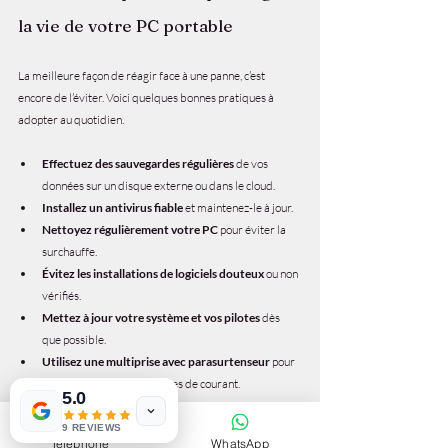
la vie de votre PC portable
La meilleure façon de réagir face à une panne, c’est 
encore de l’éviter. Voici quelques bonnes pratiques à 
adopter au quotidien.
Effectuez des sauvegardes régulières
 de vos 
données sur un disque externe ou dans le cloud.
Installez un antivirus fiable
 et maintenez-le à jour.
Nettoyez régulièrement votre PC
 pour éviter la 
surchauffe.
Évitez les installations de logiciels douteux
 ou non 
vérifiés.
Mettez à jour votre système et vos pilotes
 dès 
que possible.
Utilisez une multiprise avec parasurtenseur
 pour 
protéger contre les coupures de courant.
5.0
Ces habitudes simples vous permettront de limiter les 
9 REVIEWS
Téléphone
WhatsApp