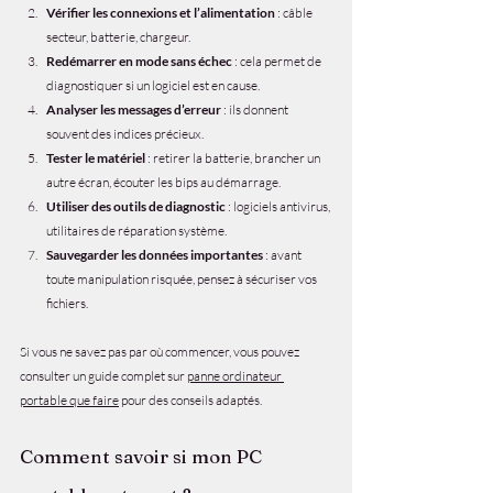
Vérifier les connexions et l’alimentation
 : câble 
secteur, batterie, chargeur.
Redémarrer en mode sans échec
 : cela permet de 
diagnostiquer si un logiciel est en cause.
Analyser les messages d’erreur
 : ils donnent 
souvent des indices précieux.
Tester le matériel
 : retirer la batterie, brancher un 
autre écran, écouter les bips au démarrage.
Utiliser des outils de diagnostic
 : logiciels antivirus, 
utilitaires de réparation système.
Sauvegarder les données importantes
 : avant 
toute manipulation risquée, pensez à sécuriser vos 
fichiers.
Si vous ne savez pas par où commencer, vous pouvez 
consulter un guide complet sur 
panne ordinateur 
portable que faire
 pour des conseils adaptés.
Comment savoir si mon PC 