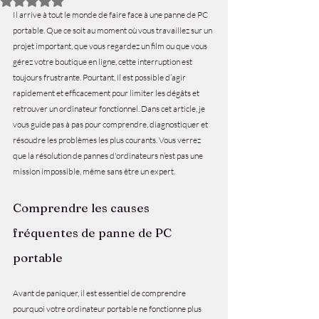
Il arrive à tout le monde de faire face à une panne de PC 
portable. Que ce soit au moment où vous travaillez sur un 
projet important, que vous regardez un film ou que vous 
gérez votre boutique en ligne, cette interruption est 
toujours frustrante. Pourtant, il est possible d’agir 
rapidement et efficacement pour limiter les dégâts et 
retrouver un ordinateur fonctionnel. Dans cet article, je 
vous guide pas à pas pour comprendre, diagnostiquer et 
résoudre les problèmes les plus courants. Vous verrez 
que la résolution de pannes d'ordinateurs n’est pas une 
mission impossible, même sans être un expert.
Comprendre les causes 
fréquentes de panne de PC 
portable
Avant de paniquer, il est essentiel de comprendre 
pourquoi votre ordinateur portable ne fonctionne plus 