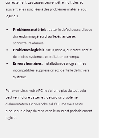
correctement. Les causes peuvent être multiples, et 
souvent, elles sont liées à des problèmes matériels ou 
logiciels.
Problèmes matériels
 : batterie défectueuse, disque 
dur endommagé, surchauffe, écran cassé, 
connecteurs abîmés.
Problèmes logiciels
 : virus, mise à jour ratée, conflit 
de pilotes, système d’exploitation corrompu.
Erreurs humaines
 : installation de programmes 
incompatibles, suppression accidentelle de fichiers 
système.
Par exemple, si votre PC ne s’allume plus du tout, cela 
peut venir d’une batterie vide ou d’un problème 
d’alimentation. En revanche, s’il s’allume mais reste 
bloqué sur le logo du fabricant, le souci est probablement 
logiciel.