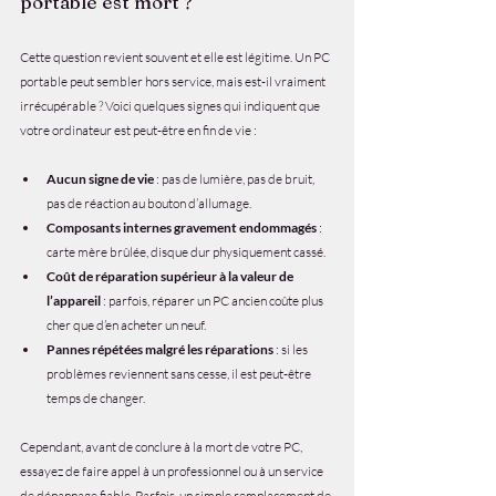
portable est mort ?
Cette question revient souvent et elle est légitime. Un PC 
portable peut sembler hors service, mais est-il vraiment 
irrécupérable ? Voici quelques signes qui indiquent que 
votre ordinateur est peut-être en fin de vie :
Aucun signe de vie
 : pas de lumière, pas de bruit, 
pas de réaction au bouton d’allumage.
Composants internes gravement endommagés
 : 
carte mère brûlée, disque dur physiquement cassé.
Coût de réparation supérieur à la valeur de 
l’appareil
 : parfois, réparer un PC ancien coûte plus 
cher que d’en acheter un neuf.
Pannes répétées malgré les réparations
 : si les 
problèmes reviennent sans cesse, il est peut-être 
temps de changer.
Cependant, avant de conclure à la mort de votre PC, 
essayez de faire appel à un professionnel ou à un service 
de dépannage fiable. Parfois, un simple remplacement de 