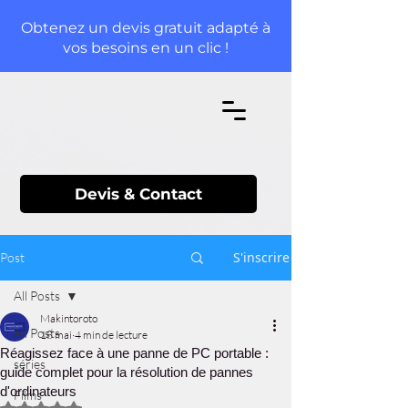
Obtenez un devis gratuit adapté à
vos besoins en un clic !
Devis & Contact
S'inscrire
Post
All Posts
Makintoroto
All Posts
18 mai
4 min de lecture
Réagissez face à une panne de PC portable :
séries
guide complet pour la résolution de pannes
d'ordinateurs
Films
Noté NaN étoiles sur 5.