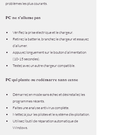
problèmes les plus courants.
PC ne s’allume pas
Vérifiez la prise électrique et le chargeur.
Retirez la batterie, branchez le chargeur et essayez 
d’allumer.
Appuyez longuement sur le bouton d’alimentation 
(10-15 secondes).
Testez avec un autre chargeur compatible.
PC qui plante ou redémarre sans cesse
Démarrez en mode sans échec et désinstallez les 
programmes récents.
Faites une analyse antivirus complète.
Mettez à jour les pilotes et le système d’exploitation.
Utilisez l’outil de réparation automatique de 
Windows.