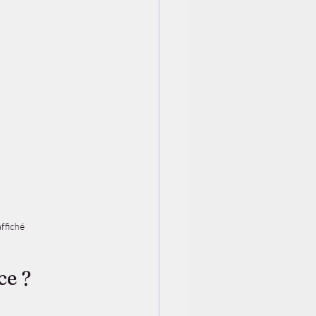
ffiché
ce ?