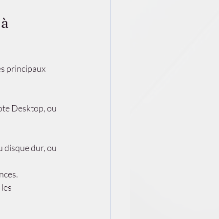
à 
les principaux 
te Desktop, ou 
u disque dur, ou 
nces.
les 