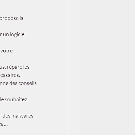
propose la 
 un logiciel 
 votre 
us, répare les 
cessaires.
onne des conseils 
le souhaitez.
r des malwares, 
eau.