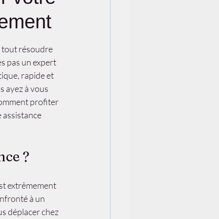
cement
 tout résoudre 
s pas un expert 
tique, rapide et 
s ayez à vous 
comment profiter 
 assistance 
nce ?
est extrêmement 
nfronté à un 
us déplacer chez 