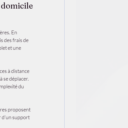
 domicile 
ères. En 
s des frais de 
let et une 
ces à distance 
à se déplacer. 
mplexité du 
ires proposent 
 d’un support 