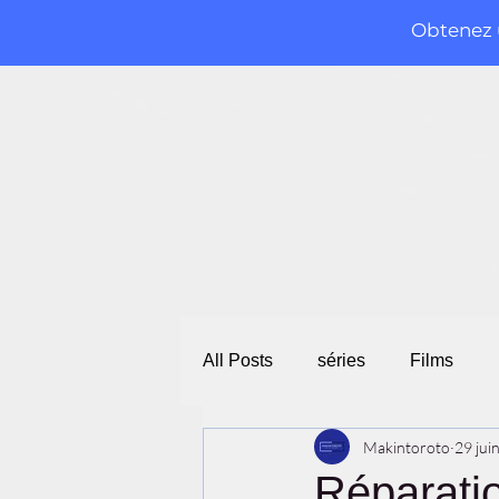
Obtenez u
All Posts
séries
Films
Makintoroto
29 jui
Réparatio