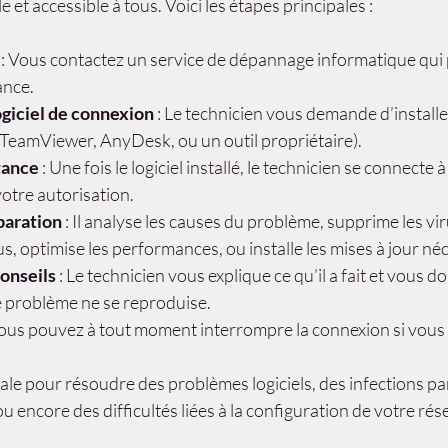
 et accessible à tous. Voici les étapes principales :
 : Vous contactez un service de dépannage informatique qui 
ance.
logiciel de connexion
 : Le technicien vous demande d’installer
TeamViewer, AnyDesk, ou un outil propriétaire).
tance
 : Une fois le logiciel installé, le technicien se connecte à
otre autorisation.
paration
 : Il analyse les causes du problème, supprime les vir
s, optimise les performances, ou installe les mises à jour né
conseils
 : Le technicien vous explique ce qu’il a fait et vous d
e problème ne se reproduise.
Vous pouvez à tout moment interrompre la connexion si vous 
ale pour résoudre des problèmes logiciels, des infections pa
u encore des difficultés liées à la configuration de votre rés