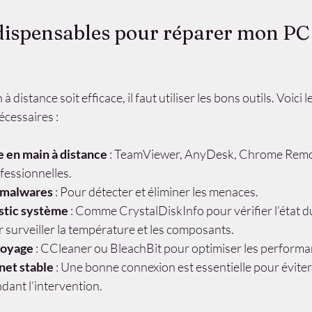
ndispensables pour réparer mon PC 
 distance soit efficace, il faut utiliser les bons outils. Voici 
nécessaires :
se en main à distance
 : TeamViewer, AnyDesk, Chrome Remo
fessionnelles.
timalwares
 : Pour détecter et éliminer les menaces.
ostic système
 : Comme CrystalDiskInfo pour vérifier l’état d
urveiller la température et les composants.
toyage
 : CCleaner ou BleachBit pour optimiser les performa
net stable
 : Une bonne connexion est essentielle pour éviter 
dant l’intervention.