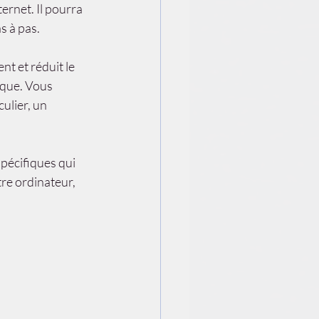
ernet. Il pourra 
s à pas.
t et réduit le 
ique. Vous 
ulier, un 
spécifiques qui 
re ordinateur, 