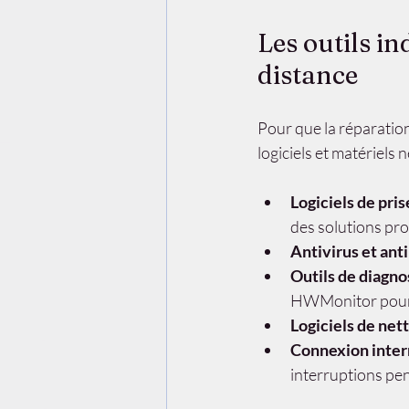
Les outils i
distance
Pour que la réparation à
logiciels et matériels 
Logiciels de pri
des solutions pro
Antivirus et an
Outils de diagn
HWMonitor pour s
Logiciels de net
Connexion inter
interruptions pen