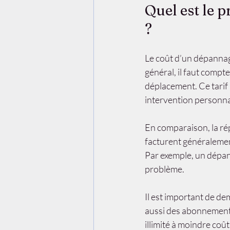
Quel est le 
?
Le coût d’un dépannage
général, il faut compte
déplacement. Ce tarif 
intervention personna
En comparaison, la rép
facturent généralement 
Par exemple, un dépann
problème.
Il est important de de
aussi des abonnements
illimité à moindre coût