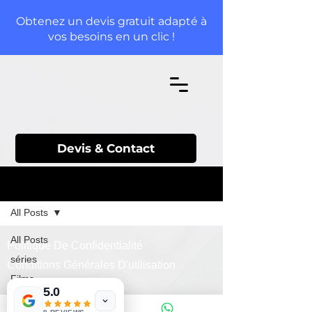
Obtenez un devis gratuit adapté à
vos besoins en un clic !
Devis & Contact
S'inscrire
Blog
All Posts
All Posts
Politique De Confidentialité
séries
Conditions Générales D'utilisation
Films
5.0